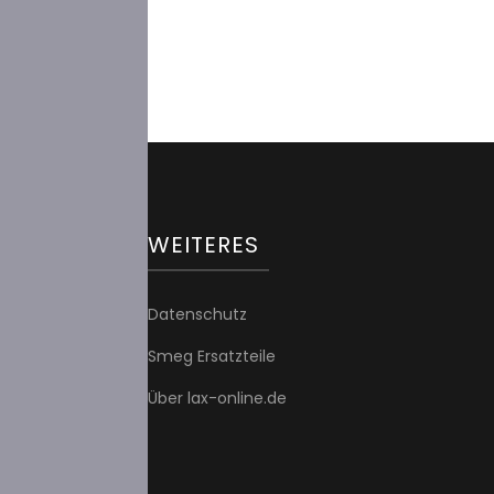
WEITERES
Datenschutz
Smeg Ersatzteile
Über lax-online.de