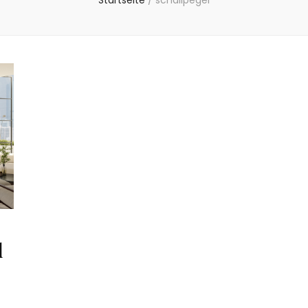
Startseite
/
schallpegel
d