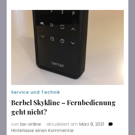
Service und Technik
Berbel Skykline – Fernbedienung
geht nicht?
von
lax-online
aktualisiert am
März 8, 2021
zu
Hinterlasse einen Kommentar