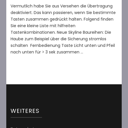
Berbel
Vermutlich habe Sie aus Versehen die Übertragung
Skykline
deaktiviert. Das kann passieren, wenn Sie bestimmte
–
Tasten zusammen gedrückt halten. Folgend finden
Fernbedienung
geht
Sie eine kleine Liste mit hilfreiten
nicht?
Tastenkombinationen. Neue Skyline Baureihen: Die
Haube zum Beispiel über die Sicherung stromlos
schalten Fernbedienung Taste Licht unten und Pfeil
nach unten für > 3 sek zusammen …
WEITERES