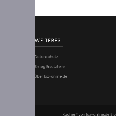
WEITERES
Datenschutz
Smeg Ersatzteile
Über lax-online.de
Küchen³ von lax-online.de
Blo