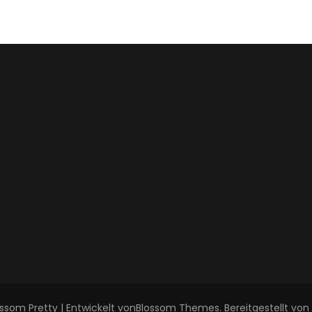
ssom Pretty | Entwickelt von
Blossom Themes
. Bereitgestellt von