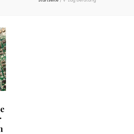
Startseite
/
v-zug beratung
ce
r
m