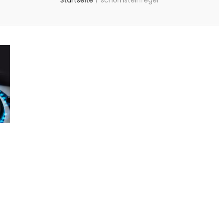
Startseite
/
schornsteinfeger