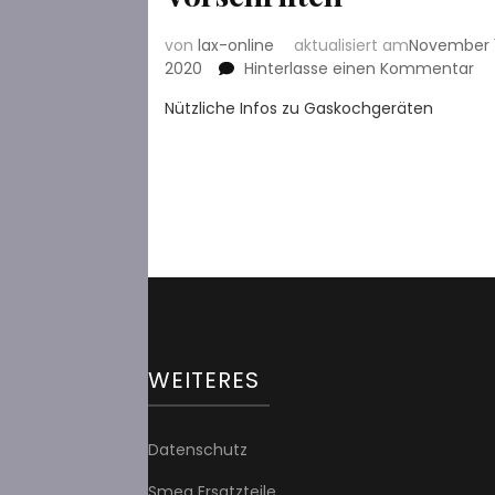
von
lax-online
aktualisiert am
November 1
zu
2020
Hinterlasse einen Kommentar
Ko
Nützliche Infos zu Gaskochgeräten
mi
Ga
–
nü
In
z
Ve
zu
Um
un
zu
ge
WEITERES
Vo
Datenschutz
Smeg Ersatzteile