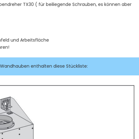
endreher TX30 ( für beiliegende Schrauben, es können aber
hfeld und Arbeitsfläche
hren!
el Wandhauben enthalten diese Stückliste: