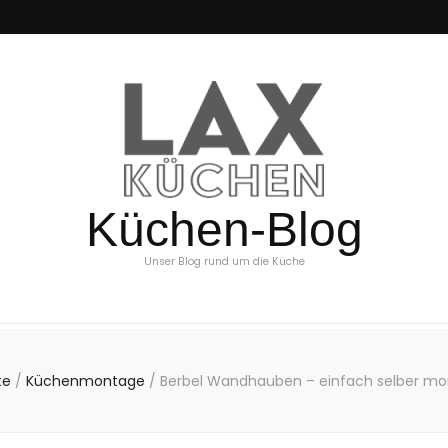
Küchen-Blog
Unser Blog rund um die Küche
te
/
Küchenmontage
/
Berbel Wandhauben – einfach selber mo