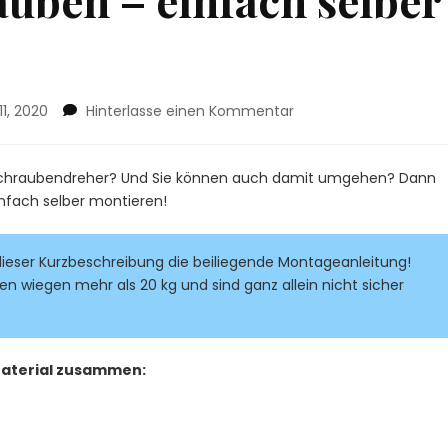
zu
1, 2020
Hinterlasse einen Kommentar
Berbel
Wandhauben
–
Schraubendreher? Und Sie können auch damit umgehen? Dann
einfach
nfach selber montieren!
selber
montieren?
 dieser Kurzbeschreibung die beiliegende Montageanleitung!
en wiegen mehr als 20 kg und sind ganz allein nicht sicher
Material zusammen: