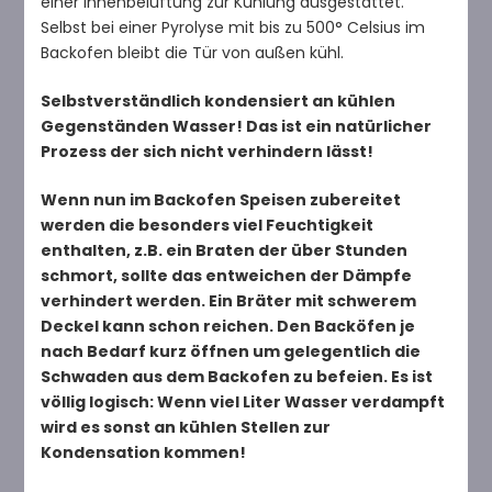
einer Innenbelüftung zur Kühlung ausgestattet.
Selbst bei einer Pyrolyse mit bis zu 500° Celsius im
Backofen bleibt die Tür von außen kühl.
Selbstverständlich kondensiert an kühlen
Gegenständen Wasser! Das ist ein natürlicher
Prozess der sich nicht verhindern lässt!
Wenn nun im Backofen Speisen zubereitet
werden die besonders viel Feuchtigkeit
enthalten, z.B. ein Braten der über Stunden
schmort, sollte das entweichen der Dämpfe
verhindert werden. Ein Bräter mit schwerem
Deckel kann schon reichen. Den Backöfen je
nach Bedarf kurz öffnen um gelegentlich die
Schwaden aus dem Backofen zu befeien. Es ist
völlig logisch: Wenn viel Liter Wasser verdampft
wird es sonst an kühlen Stellen zur
Kondensation kommen!